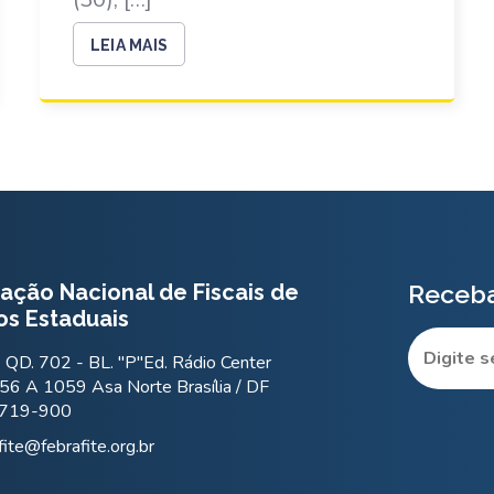
LEIA MAIS
ação Nacional de Fiscais de
Receba
os Estaduais
QD. 702 - BL. "P"Ed. Rádio Center
56 A 1059 Asa Norte Brasília / DF
.719-900
fite@febrafite.org.br