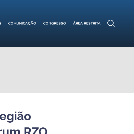
S
COMUNICAÇÃO
CONGRESSO
ÁREA RESTRITA
região
órum RZO