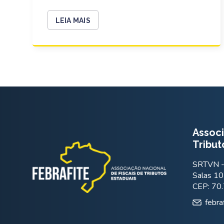
LEIA MAIS
Associ
Tribut
SRTVN - 
Salas 10
CEP: 70
febra