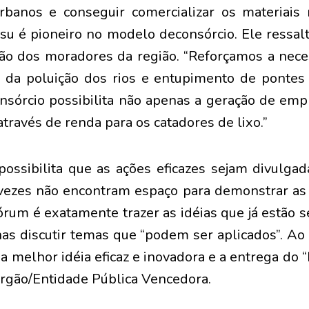
rbanos e conseguir comercializar os materiais r
esu é pioneiro no modelo deconsórcio. Ele ressal
ão dos moradores da região. “Reforçamos a nece
 da poluição dos rios e entupimento de pontes
onsórcio possibilita não apenas a geração de em
través de renda para os catadores de lixo.”
ssibilita que as ações eficazes sejam divulgad
vezes não encontram espaço para demonstrar as 
Fórum é exatamente trazer as idéias que já estão 
as discutir temas que “podem ser aplicados”. Ao f
da melhor idéia eficaz e inovadora e a entrega d
 Órgão/Entidade Pública Vencedora.