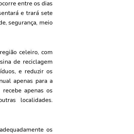
ocorre entre os dias
entará e trará sete
de, segurança, meio
região celeiro, com
sina de reciclagem
duos, e reduzir os
nual apenas para a
m recebe apenas os
utras localidades.
.
r adequadamente os