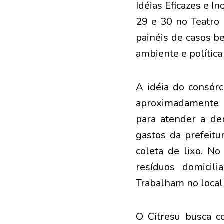
Idéias Eficazes e I
29 e 30 no Teatro 
painéis de casos b
ambiente e política
A idéia do consórc
aproximadamente 2
para atender a de
gastos da prefeit
coleta de lixo. N
resíduos domicili
Trabalham no local 
O Citresu busca c