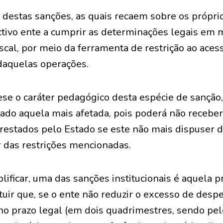
l destas sanções, as quais recaem sobre os própri
ctivo ente a cumprir as determinações legais em 
scal, por meio da ferramenta de restrição ao aces
 daquelas operações.
se o caráter pedagógico desta espécie de sanção
ado aquela mais afetada, pois poderá não receber
restados pelo Estado se este não mais dispuser d
r das restrições mencionadas.
ficar, uma das sanções institucionais é aquela pr
atuir que, se o ente não reduzir o excesso de desp
0 no prazo legal (em dois quadrimestres, sendo pe