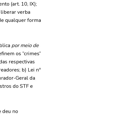
to (art. 10, IX);
 liberar verba
 de qualquer forma
blica
por meio de
finem os “crimes”
 das respectivas
eadores; b) Lei nº
urador-Geral da
stros do STF e
e deu no