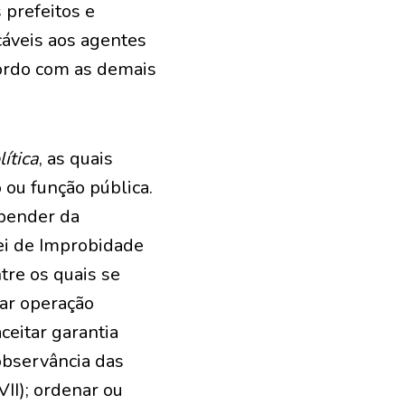
 prefeitos e
cáveis aos agentes
cordo com as demais
ítica
, as quais
 ou função pública.
epender da
Lei de Improbidade
tre os quais se
zar operação
ceitar garantia
 observância das
VII); ordenar ou