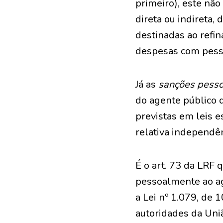
primeiro), este não 
direta ou indireta, 
destinadas ao refin
despesas com pess
Já as
sanções pesso
do agente público q
previstas em leis e
relativa independênc
É o art. 73 da LRF 
pessoalmente ao ag
a Lei nº 1.079, de 
autoridades da Uni