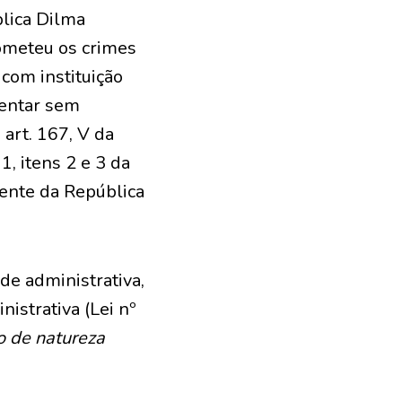
lica Dilma
ometeu os crimes
com instituição
mentar sem
 art. 167, V da
1, itens 2 e 3 da
dente da República
de administrativa,
istrativa (Lei nº
o de natureza