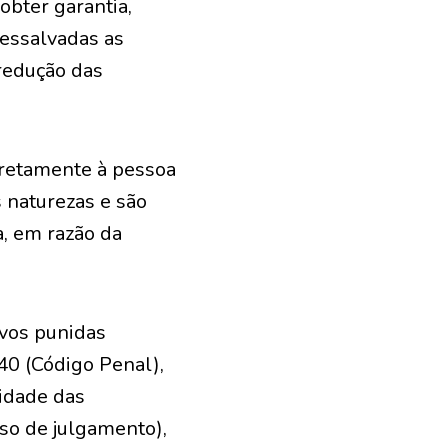
 obter garantia,
 ressalvadas as
 redução das
diretamente à pessoa
s naturezas e são
a, em razão da
ivos punidas
40 (Código Penal),
lidade das
so de julgamento),