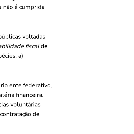
va não é cumprida
públicas voltadas
bilidade fiscal
de
écies: a)
rio ente federativo,
éria financeira.
ias voluntárias
 contratação de