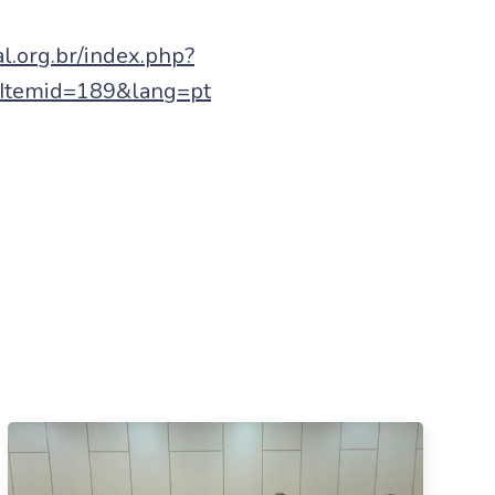
al.org.br/index.php?
Itemid=189&lang=pt