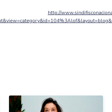
http://www.sindifisconacion
nt&view=category&id=104%3Alof&layout=blog&