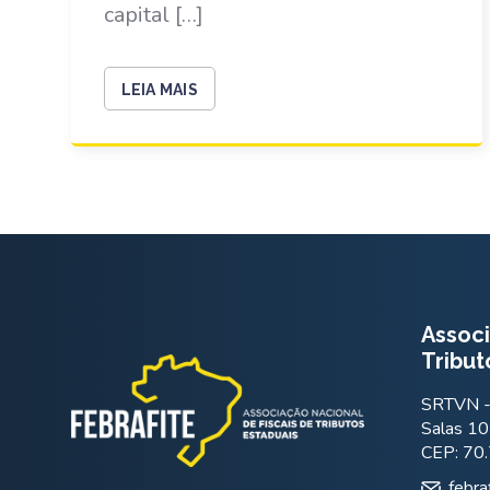
capital […]
LEIA MAIS
Associ
Tribut
SRTVN - 
Salas 10
CEP: 70
febra