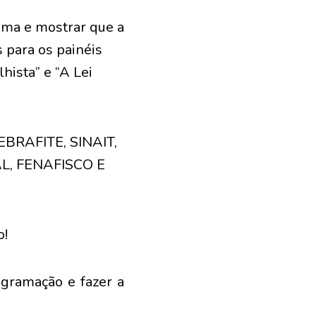
ema e mostrar que a
 para os painéis
hista” e “A Lei
 FEBRAFITE, SINAIT,
L, FENAFISCO E
o!
ogramação e fazer a