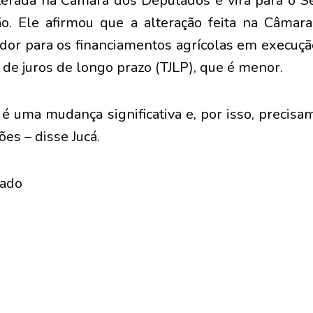
alterada na Câmara dos Deputados e virá para o 
o. Ele afirmou que a alteração feita na Câmara 
or para os financiamentos agrícolas em execução
a de juros de longo prazo (TJLP), que é menor.
 é uma mudança significativa e, por isso, precisa
ões – disse Jucá.
nado