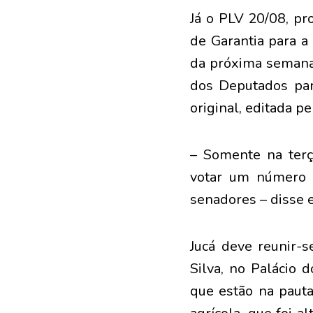
Já o PLV 20/08, pr
de Garantia para a
da próxima semana.
dos Deputados par
original, editada p
– Somente na ter
votar um número 
senadores – disse e
Jucá deve reunir-s
Silva, no Palácio 
que estão na paut