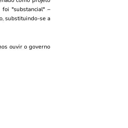
Senado como projeto
foi "substancial" –
, substituindo-se a
mos ouvir o governo