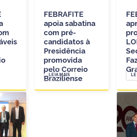
E
FEBRAFITE
FE
a
apoia sabatina
ap
com
com pré-
pr
áveis
candidatos à
LO
Presidência
Se
io
promovida
Fa
e
pelo Correio
Gr
LEIA MAIS
LE
Braziliense