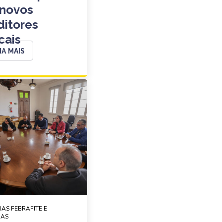
 novos
ditores
cais
IA MAIS
IAS FEBRAFITE E
DAS