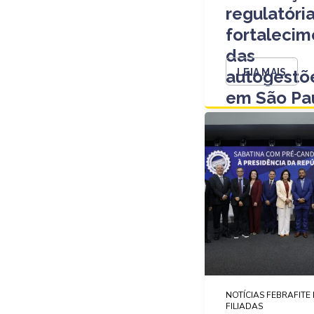
regulatóri
fortalecim
das
autogestõ
LEIA MAIS
em São Pa
NOTÍCIAS FEBRAFITE 
FILIADAS