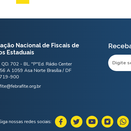
ação Nacional de Fiscais de
Receba
os Estaduais
QD. 702 - BL. "P"Ed. Rádio Center
56 A 1059 Asa Norte Brasília / DF
.719-900
fite@febrafite.org.br
Siga nossas redes sociais: