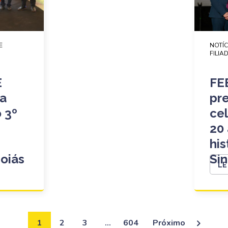
E
NOTÍC
FILIA
E
FE
na
pre
 3º
ce
20
his
Goiás
Sin
LE
1
2
3
…
604
Próximo