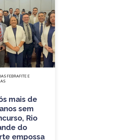
IAS FEBRAFITE E
DAS
ós mais de
 anos sem
ncurso, Rio
ande do
rte empossa