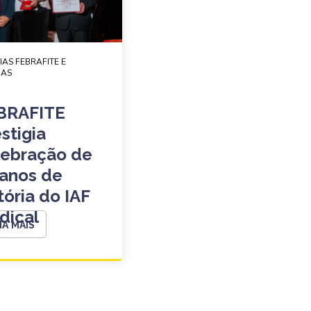
IAS FEBRAFITE E
DAS
BRAFITE
stigia
lebração de
 anos de
tória do IAF
dical
IA MAIS