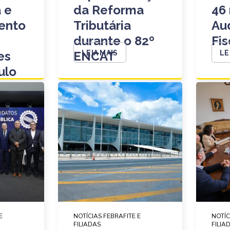
a e
da Reforma
46
ento
Tributária
Au
durante o 82º
Fis
es
ENCAT
LEIA MAIS
LE
ulo
E
NOTÍCIAS FEBRAFITE E
NOTÍC
FILIADAS
FILIA