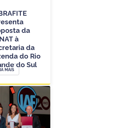
BRAFITE
resenta
oposta da
NAT à
cretaria da
zenda do Rio
ande do Sul
IA MAIS