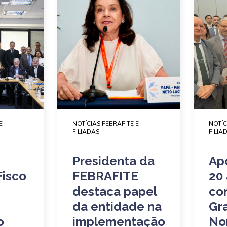
E
NOTÍCIAS FEBRAFITE E
NOTÍC
FILIADAS
FILIA
Presidenta da
Ap
Fisco
FEBRAFITE
20
destaca papel
co
da entidade na
Gr
o
implementação
No