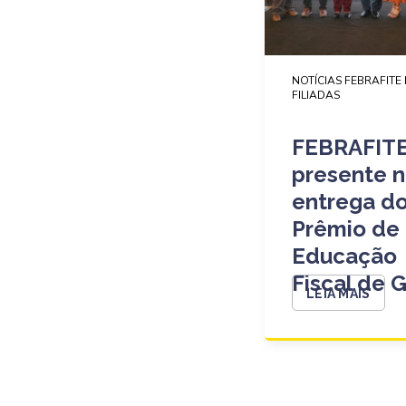
NOTÍCIAS FEBRAFITE 
FILIADAS
FEBRAFIT
presente 
entrega do
Prêmio de
Educação
Fiscal de 
LEIA MAIS