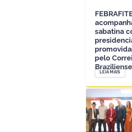
FEBRAFIT
acompanh
sabatina 
presidenci
promovida
pelo Corre
Braziliens
LEIA MAIS