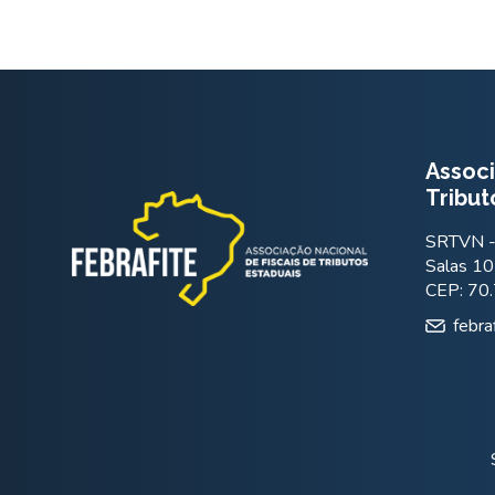
Associ
Tribut
SRTVN - 
Salas 10
CEP: 70
febra